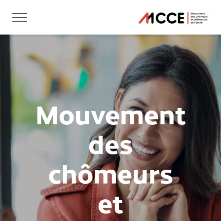
Mouvement
des
chômeurs
et